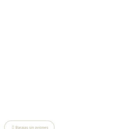
Navegación
Barajas sin aviones