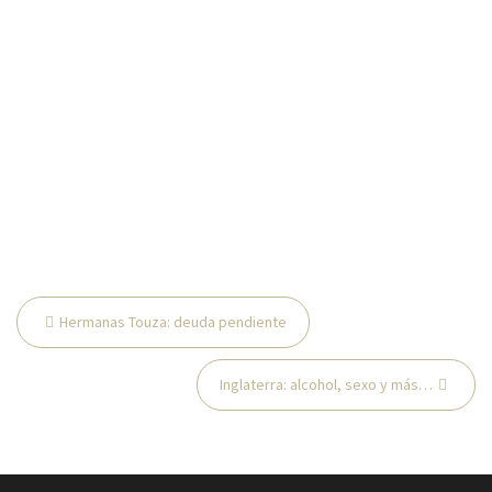
Navegación
Hermanas Touza: deuda pendiente
de
entradas
Inglaterra: alcohol, sexo y más…