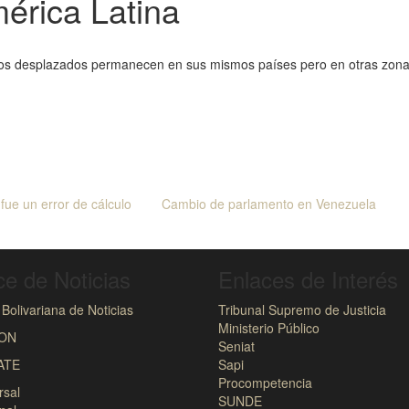
érica Latina
y los desplazados permanecen en sus mismos países pero en otras zonas
 fue un error de cálculo
Cambio de parlamento en Venezuela
ce de Noticias
Enlaces de Interés
Bolivariana de Noticias
Tribunal Supremo de Justicia
Ministerio Público
ION
Seniat
ATE
Sapi
Procompetencia
rsal
SUNDE