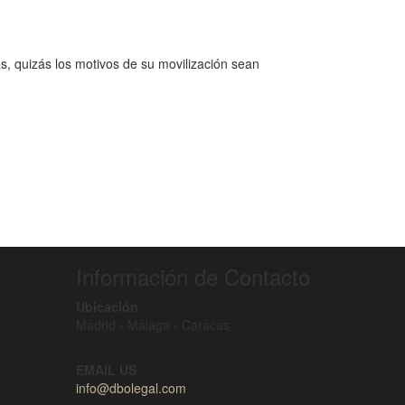
, quizás los motivos de su movilización sean
Información de Contacto
Ubicación
Madrid - Málaga - Caracas
EMAIL US
info@dbolegal.com