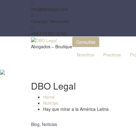
Skip
to
info@dbolegal.com
content
Caracas, Venezuela
+58 212 263 9790
Consultas
Abogados – Boutique
Nosotros
Practicas
Pro
DBO Legal
Home
Noticias
Hay que mirar a la América Latina
Blog
,
Noticias